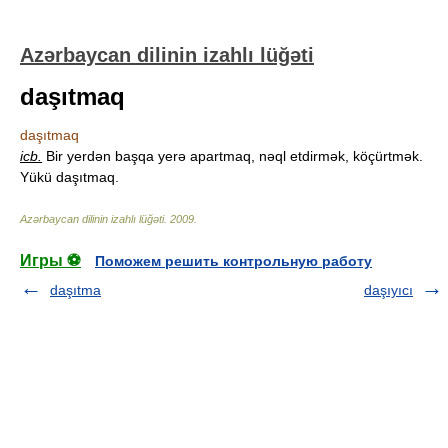
Azərbaycan dilinin izahlı lüğəti
daşıtmaq
daşıtmaq
icb.
Bir yerdən başqa yerə apartmaq, nəql etdirmək, köçürtmək.
Yükü daşıtmaq.
Azərbaycan dilinin izahlı lüğəti
.
2009
.
Игры ⚽
Поможем решить контрольную работу
daşıtma
daşıyıcı