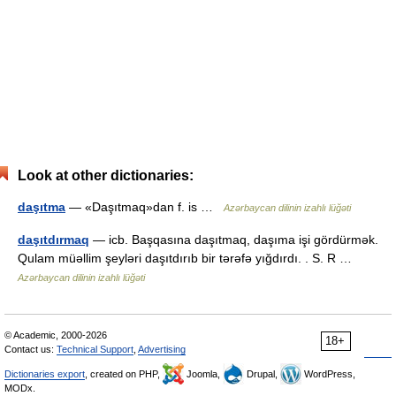
Look at other dictionaries:
daşıtma
— «Daşıtmaq»dan f. is …
Azərbaycan dilinin izahlı lüğəti
daşıtdırmaq
— icb. Başqasına daşıtmaq, daşıma işi gördürmək.
Qulam müəllim şeyləri daşıtdırıb bir tərəfə yığdırdı. . S. R …
Azərbaycan dilinin izahlı lüğəti
© Academic, 2000-2026
18+
Contact us:
Technical Support
,
Advertising
Dictionaries export
, created on PHP,
Joomla,
Drupal,
WordPress,
MODx.