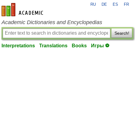
RU
DE
ES
FR
en-academic.com
Academic Dictionaries and Encyclopedias
Search!
Interpretations
Translations
Books
Игры ⚽